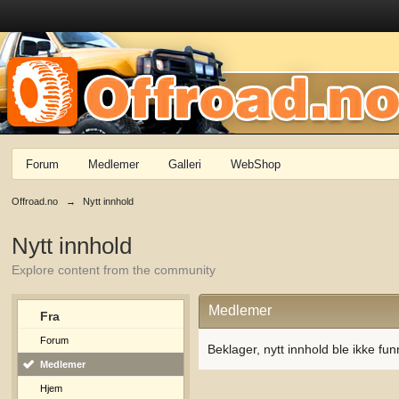
Forum
Medlemer
Galleri
WebShop
Offroad.no
→
Nytt innhold
Nytt innhold
Explore content from the community
Medlemer
Fra
Forum
Beklager, nytt innhold ble ikke fun
Medlemer
Hjem