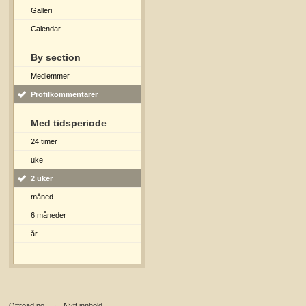
Galleri
Calendar
By section
Medlemmer
Profilkommentarer
Med tidsperiode
24 timer
uke
2 uker
måned
6 måneder
år
Offroad.no
→
Nytt innhold