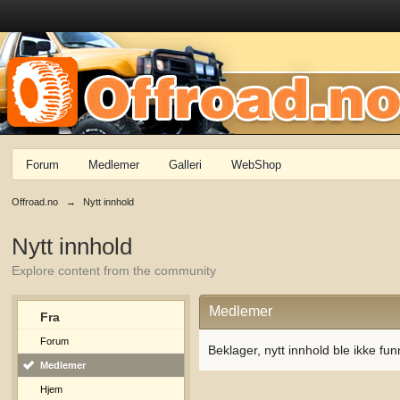
Forum
Medlemer
Galleri
WebShop
Offroad.no
→
Nytt innhold
Nytt innhold
Explore content from the community
Medlemer
Fra
Forum
Beklager, nytt innhold ble ikke fun
Medlemer
Hjem