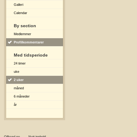
Galleri
Calendar
By section
Medlemmer
Profilkommentarer
Med tidsperiode
24 timer
uke
2 uker
måned
6 måneder
år
Offroad.no
→
Nytt innhold