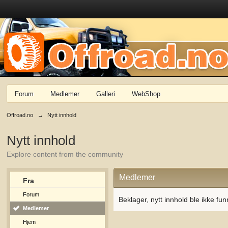
Forum
Medlemer
Galleri
WebShop
Offroad.no
→
Nytt innhold
Nytt innhold
Explore content from the community
Medlemer
Fra
Forum
Beklager, nytt innhold ble ikke fun
Medlemer
Hjem