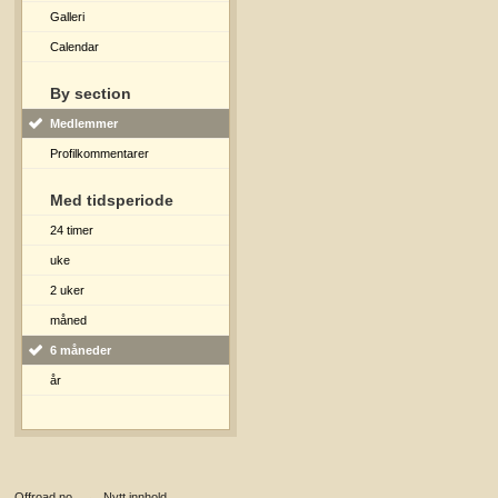
Galleri
Calendar
By section
Medlemmer
Profilkommentarer
Med tidsperiode
24 timer
uke
2 uker
måned
6 måneder
år
Offroad.no
→
Nytt innhold