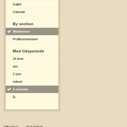
Galleri
Calendar
By section
Medlemmer
Profilkommentarer
Med tidsperiode
24 timer
uke
2 uker
måned
6 måneder
år
Offroad.no
→
Nytt innhold