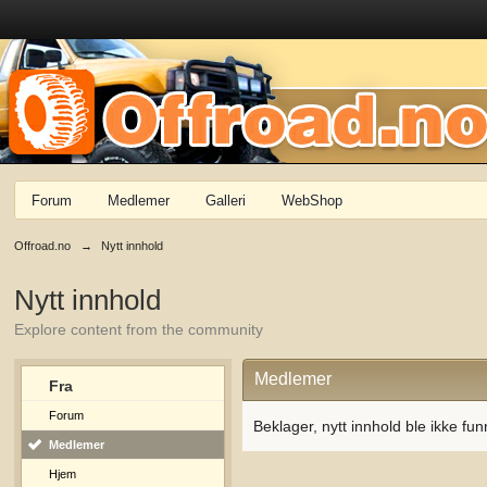
Forum
Medlemer
Galleri
WebShop
Offroad.no
→
Nytt innhold
Nytt innhold
Explore content from the community
Medlemer
Fra
Forum
Beklager, nytt innhold ble ikke fun
Medlemer
Hjem