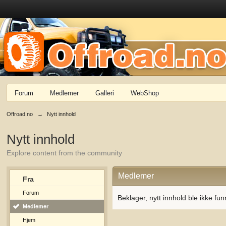
Forum
Medlemer
Galleri
WebShop
Offroad.no
→
Nytt innhold
Nytt innhold
Explore content from the community
Medlemer
Fra
Forum
Beklager, nytt innhold ble ikke fun
Medlemer
Hjem