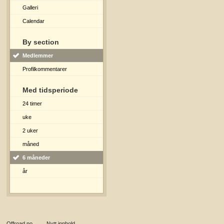
Galleri
Calendar
By section
Medlemmer
Profilkommentarer
Med tidsperiode
24 timer
uke
2 uker
måned
6 måneder
år
Offroad.no
→
Nytt innhold