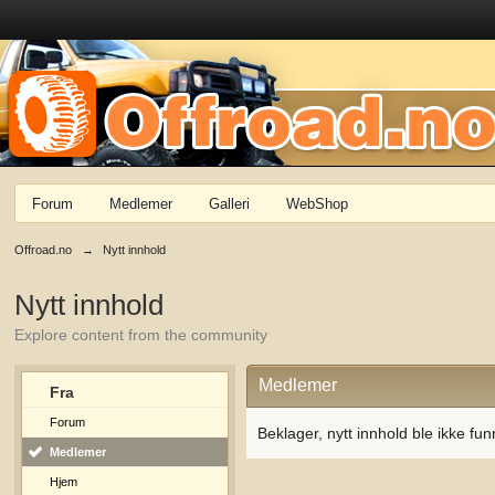
Forum
Medlemer
Galleri
WebShop
Offroad.no
→
Nytt innhold
Nytt innhold
Explore content from the community
Medlemer
Fra
Forum
Beklager, nytt innhold ble ikke fun
Medlemer
Hjem