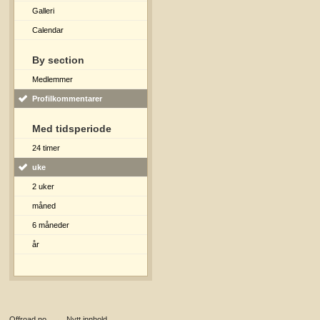
Galleri
Calendar
By section
Medlemmer
Profilkommentarer
Med tidsperiode
24 timer
uke
2 uker
måned
6 måneder
år
Offroad.no
→
Nytt innhold