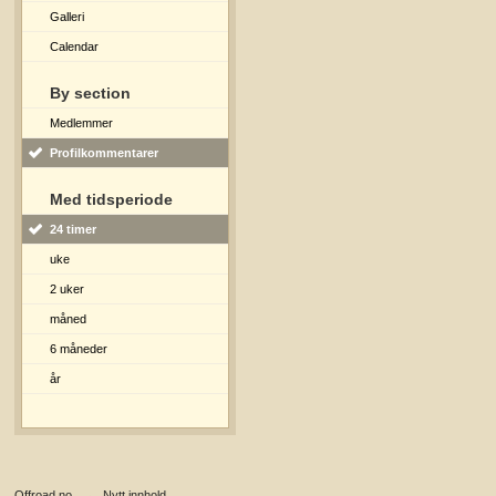
Galleri
Calendar
By section
Medlemmer
Profilkommentarer
Med tidsperiode
24 timer
uke
2 uker
måned
6 måneder
år
Offroad.no
→
Nytt innhold