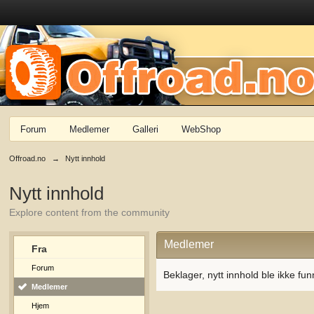
Forum
Medlemer
Galleri
WebShop
Offroad.no
→
Nytt innhold
Nytt innhold
Explore content from the community
Medlemer
Fra
Forum
Beklager, nytt innhold ble ikke fun
Medlemer
Hjem