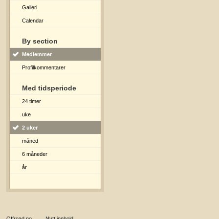
Galleri
Calendar
By section
Medlemmer
Profilkommentarer
Med tidsperiode
24 timer
uke
2 uker
måned
6 måneder
år
Offroad.no
→
Nytt innhold