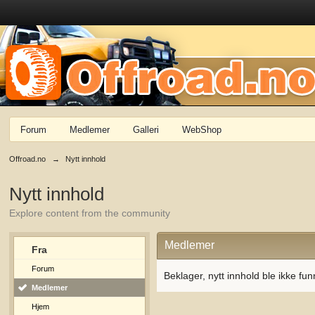
Forum
Medlemer
Galleri
WebShop
Offroad.no
→
Nytt innhold
Nytt innhold
Explore content from the community
Medlemer
Fra
Forum
Beklager, nytt innhold ble ikke fun
Medlemer
Hjem