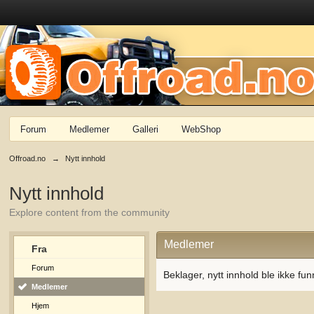
Forum
Medlemer
Galleri
WebShop
Offroad.no
→
Nytt innhold
Nytt innhold
Explore content from the community
Medlemer
Fra
Forum
Beklager, nytt innhold ble ikke fun
Medlemer
Hjem