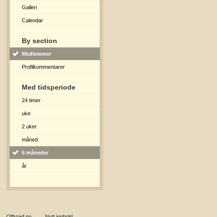
Galleri
Calendar
By section
Medlemmer
Profilkommentarer
Med tidsperiode
24 timer
uke
2 uker
måned
6 måneder
år
Offroad.no
→
Nytt innhold