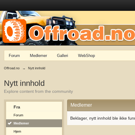
Forum
Medlemer
Galleri
WebShop
Offroad.no
→
Nytt innhold
Nytt innhold
Explore content from the community
Medlemer
Fra
Forum
Beklager, nytt innhold ble ikke fun
Medlemer
Hjem