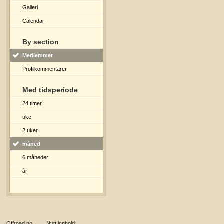
Galleri
Calendar
By section
Medlemmer
Profilkommentarer
Med tidsperiode
24 timer
uke
2 uker
måned
6 måneder
år
Offroad.no
→
Nytt innhold