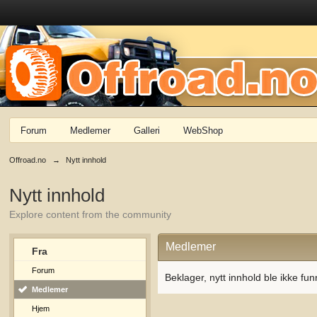
Forum
Medlemer
Galleri
WebShop
Offroad.no
→
Nytt innhold
Nytt innhold
Explore content from the community
Medlemer
Fra
Forum
Beklager, nytt innhold ble ikke fun
Medlemer
Hjem