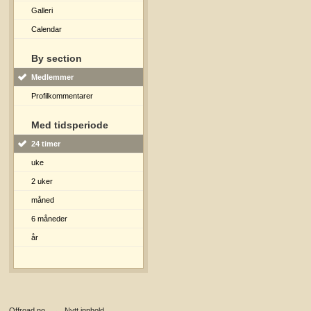
Galleri
Calendar
By section
Medlemmer
Profilkommentarer
Med tidsperiode
24 timer
uke
2 uker
måned
6 måneder
år
Offroad.no
→
Nytt innhold