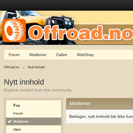
Forum
Medlemer
Galleri
WebShop
Offroad.no
→
Nytt innhold
Nytt innhold
Explore content from the community
Medlemer
Fra
Forum
Beklager, nytt innhold ble ikke fun
Medlemer
Hjem