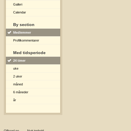
Galleri
Calendar
By section
Medlemmer
Profilkommentarer
Med tidsperiode
24 timer
uke
2 uker
måned
6 måneder
år
Offroad.no
→
Nytt innhold