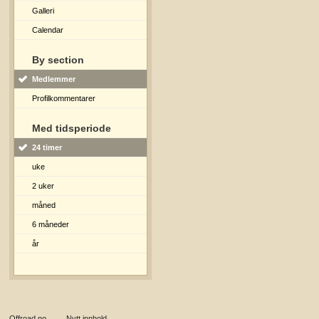
Galleri
Calendar
By section
Medlemmer
Profilkommentarer
Med tidsperiode
24 timer
uke
2 uker
måned
6 måneder
år
Offroad.no
→
Nytt innhold