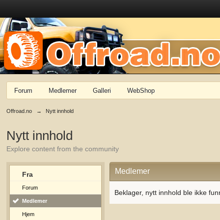
Forum
Medlemer
Galleri
WebShop
Offroad.no
→
Nytt innhold
Nytt innhold
Explore content from the community
Medlemer
Fra
Forum
Beklager, nytt innhold ble ikke fun
Medlemer
Hjem