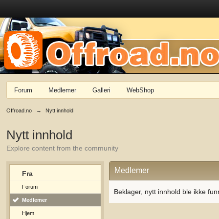
Forum
Medlemer
Galleri
WebShop
Offroad.no
→
Nytt innhold
Nytt innhold
Explore content from the community
Medlemer
Fra
Forum
Beklager, nytt innhold ble ikke fun
Medlemer
Hjem