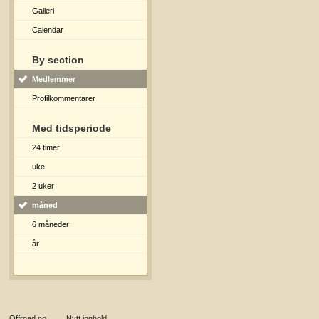
Galleri
Calendar
By section
Medlemmer
Profilkommentarer
Med tidsperiode
24 timer
uke
2 uker
måned
6 måneder
år
Offroad.no
→
Nytt innhold