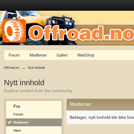
Forum
Medlemer
Galleri
WebShop
Offroad.no
→
Nytt innhold
Nytt innhold
Explore content from the community
Medlemer
Fra
Forum
Beklager, nytt innhold ble ikke fun
Medlemer
Hjem