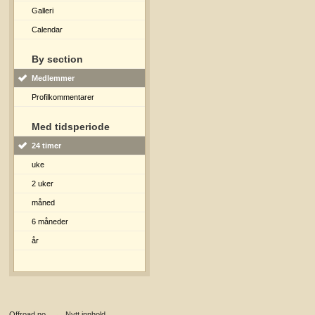
Galleri
Calendar
By section
Medlemmer
Profilkommentarer
Med tidsperiode
24 timer
uke
2 uker
måned
6 måneder
år
Offroad.no
→
Nytt innhold