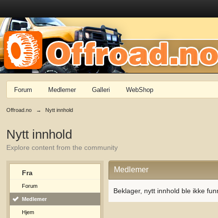
Forum
Medlemer
Galleri
WebShop
Offroad.no
→
Nytt innhold
Nytt innhold
Explore content from the community
Medlemer
Fra
Forum
Beklager, nytt innhold ble ikke fun
Medlemer
Hjem