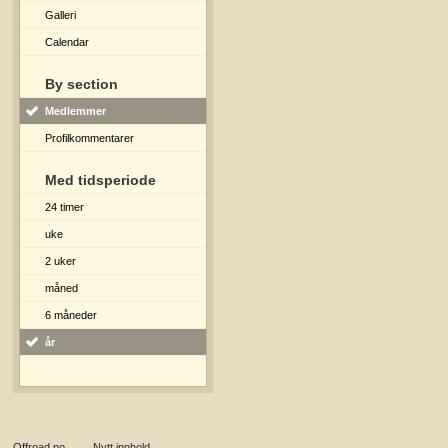
Galleri
Calendar
By section
Medlemmer
Profilkommentarer
Med tidsperiode
24 timer
uke
2 uker
måned
6 måneder
år
Offroad.no
→
Nytt innhold