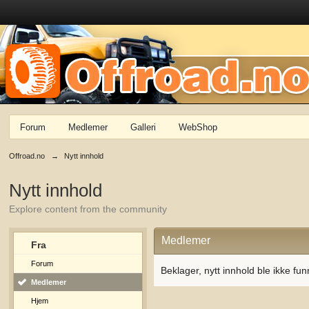
Forum
Medlemer
Galleri
WebShop
Offroad.no
→
Nytt innhold
Nytt innhold
Explore content from the community
Medlemer
Fra
Forum
Beklager, nytt innhold ble ikke fun
Medlemer
Hjem