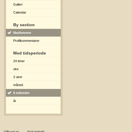
Galleri
Calendar
By section
Medlemmer
Profilkommentarer
Med tidsperiode
24 timer
uke
2 uker
måned
6 måneder
år
Offroad.no
→
Nytt innhold