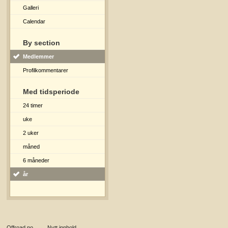
Galleri
Calendar
By section
Medlemmer
Profilkommentarer
Med tidsperiode
24 timer
uke
2 uker
måned
6 måneder
år
Offroad.no
→
Nytt innhold