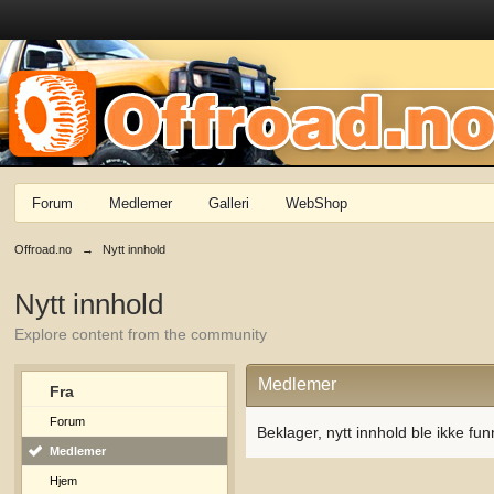
Forum
Medlemer
Galleri
WebShop
Offroad.no
→
Nytt innhold
Nytt innhold
Explore content from the community
Medlemer
Fra
Forum
Beklager, nytt innhold ble ikke fun
Medlemer
Hjem