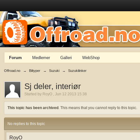
Forum
Medlemer
Galleri
WebShop
Offroad.no
→
Biltyper
→
Suzuki
→
Suzukilinker
Sj deler, interiør
Started by
RoyO
,
Jun 12 2013 15:38
This topic has been archived
. This means that you cannot reply to this topic.
No replies to this topic
RoyO