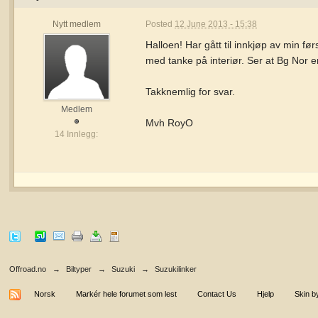
Nytt medlem
Posted
12 June 2013 - 15:38
Halloen! Har gått til innkjøp av min fø
med tanke på interiør. Ser at Bg Nor e
Takknemlig for svar.
Medlem
Mvh RoyO
14 Innlegg:
Offroad.no
→
Biltyper
→
Suzuki
→
Suzukilinker
Norsk
Markér hele forumet som lest
Contact Us
Hjelp
Skin b