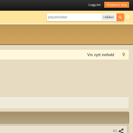
Logg inn
Registrer deg
i tråden
Vis nytt innhold
#1