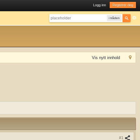
Logg inn
Registrer deg
i tråden
Vis nytt innhold
#1