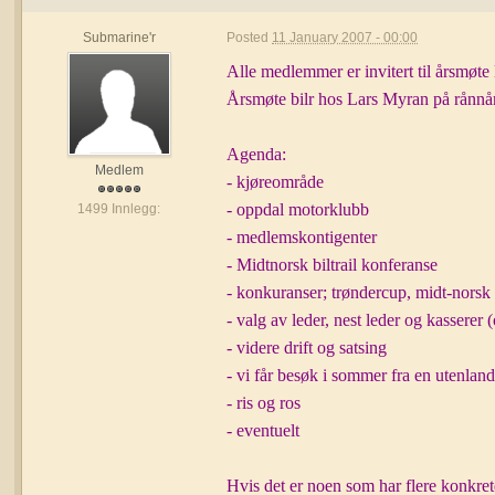
Submarine'r
Posted
11 January 2007 - 00:00
Alle medlemmer er invitert til årsmøte
Årsmøte bilr hos Lars Myran på rånn
Agenda:
Medlem
- kjøreområde
- oppdal motorklubb
1499 Innlegg:
- medlemskontigenter
- Midtnorsk biltrail konferanse
- konkuranser; trøndercup, midt-norsk t
- valg av leder, nest leder og kassere
- videre drift og satsing
- vi får besøk i sommer fra en utenlan
- ris og ros
- eventuelt
Hvis det er noen som har flere konkret