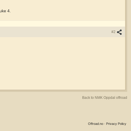
uke 4.
#2
Back to NMK Oppdal offroad
Offroad.no
·
Privacy Policy