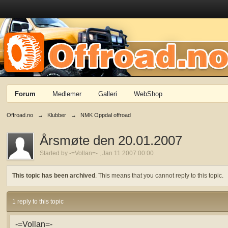
Forum
Medlemer
Galleri
WebShop
Offroad.no
→
Klubber
→
NMK Oppdal offroad
Årsmøte den 20.01.2007
Started by
-=Vollan=-
,
Jan 11 2007 00:00
This topic has been archived
. This means that you cannot reply to this topic.
1 reply to this topic
-=Vollan=-