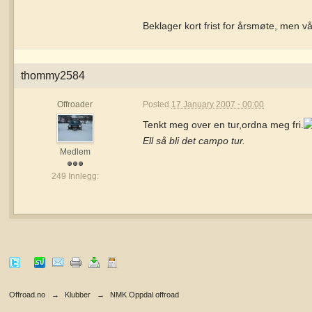
Beklager kort frist for årsmøte, men 
thommy2584
Offroader
Posted
17 January 2007 - 00:00
Tenkt meg over en tur,ordna meg fri.
Ell så bli det campo tur.
Medlem
249 Innlegg:
Offroad.no
→
Klubber
→
NMK Oppdal offroad