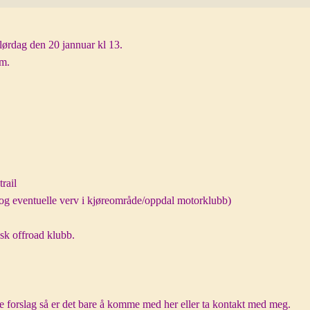
 lørdag den 20 jannuar kl 13.
åm.
rail
r (og eventuelle verv i kjøreområde/oppdal motorklubb)
dsk offroad klubb.
e forslag så er det bare å komme med her eller ta kontakt med meg.