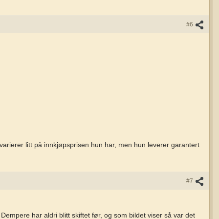
#6
varierer litt på innkjøpsprisen hun har, men hun leverer garantert
#7
mpere har aldri blitt skiftet før, og som bildet viser så var det