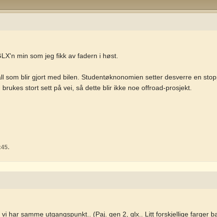
LX'n min som jeg fikk av fadern i høst.
g dall som blir gjort med bilen. Studentøknonomien setter desverre en st
n brukes stort sett på vei, så dette blir ikke noe offroad-prosjekt.
:45.
i har samme utgangspunkt.. (Paj. gen 2, glx.. Litt forskjellige farger b