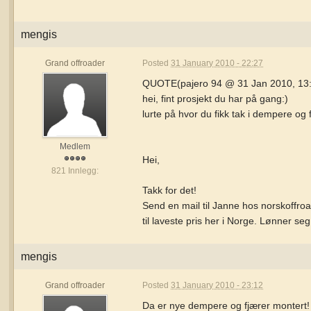
mengis
Grand offroader
Posted
31 January 2010 - 22:27
QUOTE(pajero 94 @ 31 Jan 2010, 13
hei, fint prosjekt du har på gang:)
lurte på hvor du fikk tak i dempere og f
Medlem
Hei,
821 Innlegg:
Takk for det!
Send en mail til Janne hos norskoffroad
til laveste pris her i Norge. Lønner seg
mengis
Grand offroader
Posted
31 January 2010 - 23:12
Da er nye dempere og fjærer montert! St