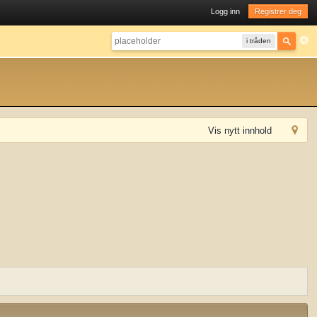
Logg inn
Registrer deg
i tråden
Vis nytt innhold