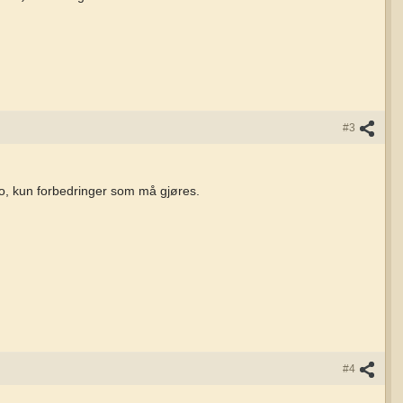
#3
dato, kun forbedringer som må gjøres.
#4