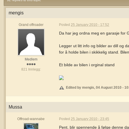
92 replies to this topic
mengis
Grand offroader
Posted
25 January 2010 - 17:52
Da har jeg ordna meg en garasje for G
Legger ut litt info og bilder av dill o
for å holde bilen i skikkelig stand. Bile
Medlem
Et bilde av bilen i orginal stand
821 Innlegg:
Edited by mengis, 04 August 2010 - 10
Mussa
Offroad-wannabe
Posted
25 January 2010 - 23:45
Pent, blir spennende å følge denne da v