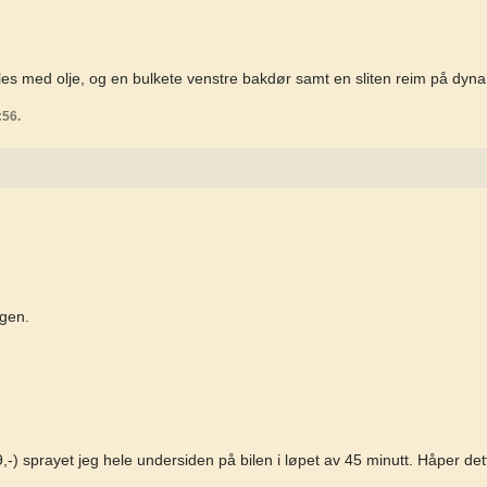
les med olje, og en bulkete venstre bakdør samt en sliten reim på dyn
:56.
rgen.
) sprayet jeg hele undersiden på bilen i løpet av 45 minutt. Håper dett