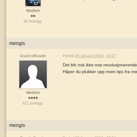
Medlem
90 Innlegg:
mengis
Grand offroader
Posted
26 January 2010 - 18:27
Det blir nok ikke noe revolusjonerende,
Håper du plukker opp noen tips fra m
Medlem
821 Innlegg:
mengis