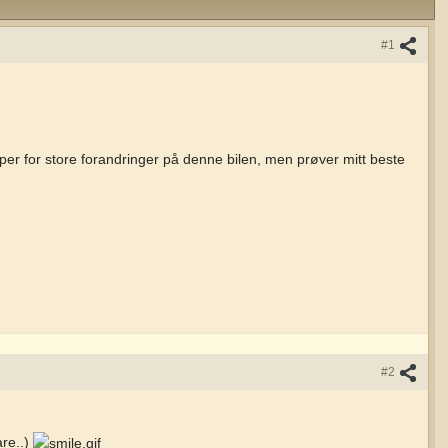
#1
opper for store forandringer på denne bilen, men prøver mitt beste
#2
are..)