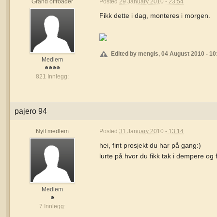
Grand offroader
Posted
29 January 2010 - 23:54
Fikk dette i dag, monteres i morgen.
Edited by mengis, 04 August 2010 - 10
Medlem
821 Innlegg:
pajero 94
Nytt medlem
Posted
31 January 2010 - 13:14
hei, fint prosjekt du har på gang:)
lurte på hvor du fikk tak i dempere og f
Medlem
7 Innlegg: