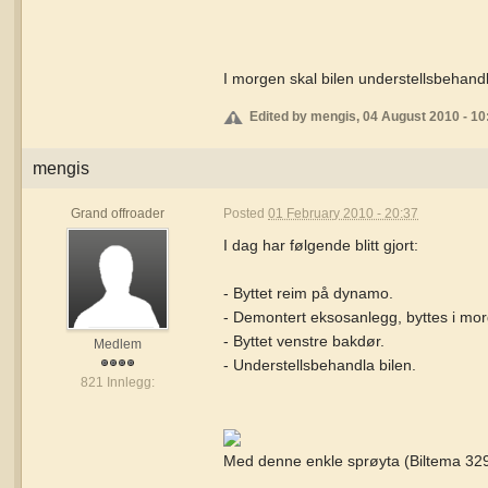
I morgen skal bilen understellsbehand
Edited by mengis, 04 August 2010 - 10
mengis
Grand offroader
Posted
01 February 2010 - 20:37
I dag har følgende blitt gjort:
- Byttet reim på dynamo.
- Demontert eksosanlegg, byttes i mo
- Byttet venstre bakdør.
Medlem
- Understellsbehandla bilen.
821 Innlegg:
Med denne enkle sprøyta (Biltema 329,-