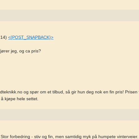
:14)
<{POST_SNAPBACK}>
jører jeg, og ca pris?
teknikk.no og spør om et tilbud, så gir hun deg nok en fin pris! Prisen 
 å kjøpe hele settet.
or forbedring - stiv og fin, men samtidig myk på humpete vinterveier. De