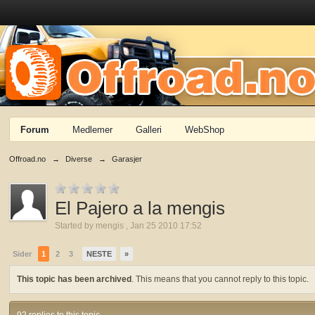
Forum
Medlemer
Galleri
WebShop
Offroad.no
→
Diverse
→
Garasjer
El Pajero a la mengis
Started by
mengis
,
Jan 25 2010 17:52
Sider
1
2
3
NESTE
»
This topic has been archived
. This means that you cannot reply to this topic.